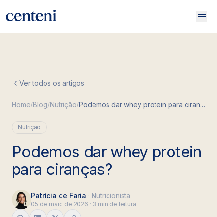
Início
Ver todos os artigos
Porque existimos
Home
/
Blog
/
Nutrição
/
Podemos dar whey protein para ciranças?
Nossos especialistas
Presentear
Nutrição
Blog
Podemos dar whey protein
para ciranças?
Patrícia de Faria
·
Nutricionista
05 de maio de 2026
·
3 min de leitura