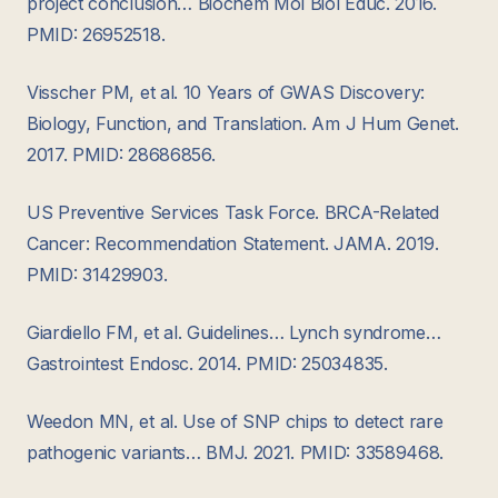
project conclusion… Biochem Mol Biol Educ. 2016.
PMID: 26952518.
Visscher PM, et al. 10 Years of GWAS Discovery:
Biology, Function, and Translation. Am J Hum Genet.
2017. PMID: 28686856.
US Preventive Services Task Force. BRCA-Related
Cancer: Recommendation Statement. JAMA. 2019.
PMID: 31429903.
Giardiello FM, et al. Guidelines… Lynch syndrome…
Gastrointest Endosc. 2014. PMID: 25034835.
Weedon MN, et al. Use of SNP chips to detect rare
pathogenic variants… BMJ. 2021. PMID: 33589468.