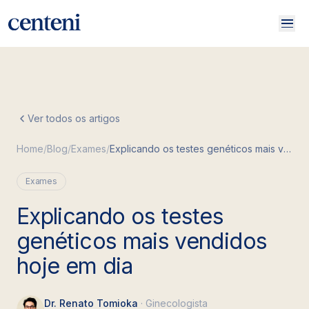
Início
Ver todos os artigos
Porque existimos
Home
/
Blog
/
Exames
/
Explicando os testes genéticos mais vendidos hoje em dia
Nossos especialistas
Presentear
Exames
Blog
Explicando os testes
genéticos mais vendidos
hoje em dia
Dr. Renato Tomioka
·
Ginecologista