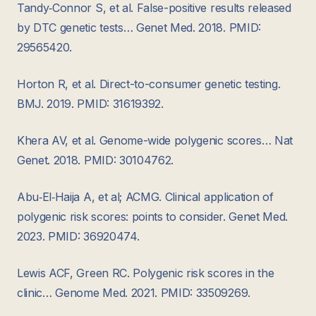
Tandy‑Connor S, et al. False-positive results released
by DTC genetic tests… Genet Med. 2018. PMID:
29565420.
Horton R, et al. Direct-to-consumer genetic testing.
BMJ. 2019. PMID: 31619392.
Khera AV, et al. Genome-wide polygenic scores… Nat
Genet. 2018. PMID: 30104762.
Abu‑El‑Haija A, et al; ACMG. Clinical application of
polygenic risk scores: points to consider. Genet Med.
2023. PMID: 36920474.
Lewis ACF, Green RC. Polygenic risk scores in the
clinic… Genome Med. 2021. PMID: 33509269.