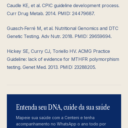
Caudle KE, et al. CPIC guideline development process.
Curr Drug Metab. 2014. PMID: 24479687.
Guasch‑Ferré M, et al. Nutritional Genomics and DTC
Genetic Testing. Adv Nutr. 2018. PMID: 29659694.
Hickey SE, Curry CJ, Toriello HV. ACMG Practice
Guideline: lack of evidence for MTHFR polymorphism
testing. Genet Med. 2013. PMID: 23288205.
Entenda seu DNA, cuide da sua saúde
Mapeie sua saúde com a Centeni e tenha
acompanhamento no WhatsApp o ano todo por